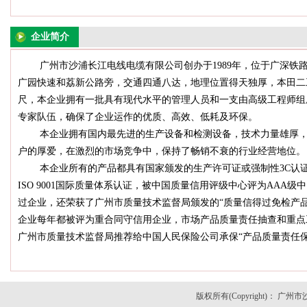
企业简介
广州市沙浦长江电线电缆有限公司创办于1989年，位于广深铁路
广园快速和荔新公路旁，交通四通八达，地理位置得天独厚，本田二
尺，本企业拥有一批具有现代水平的管理人员和一支由高级工程师组
专家队伍，确保了企业运作的优质、高效、低耗及环保。
本企业拥有国内最先进的生产设备和检测设备，技术力量雄厚，
户的厚爱，在激烈的市场竞争中，保持了畅销不衰的行业经营地位。
本企业所有的产品都具有国家颁发的生产许可证或强制性3C认证
ISO 9001国际质量体系认证，被中国质量信用评级中心评为AAA
过企业，还荣获了广州市质量技术监督局颁发的“质量信得过免检产品”证
企业每年都被评为重合同守信用企业，市场产品质量责任抽查和重点
广州市质量技术监督局推荐给中国人民保险公司承保“产品质量责任
誉水平以及生产规模予以承保。二十多年来，本公司的产品得到"广
厦、广州竣威客车有限公司、五十铃豪华客车制造厂、广东科技大学
学增城分院康大教育园、深圳黄田机场、深圳市万佳超级商场、珠海
版权所有(Copyright)：
增城市创兴集团、惠州电脑城、新塘国际牛仔城......等数千家大